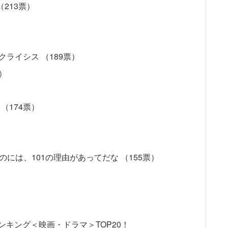
213票）
クライシス （189票）
）
（174票）
には、101の理由があってだな （155票）
キング＜映画・ドラマ＞TOP20！