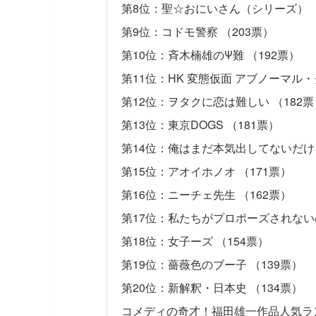
第8位：聖☆おにいさん（シリーズ） （
第9位：コドモ警察 （203票）
第10位：斉木楠雄のΨ難 （192票）
第11位：HK 変態仮面 アブノーマル・
第12位：ヲタクに恋は難しい （182票
第13位：東京DOGS （181票）
第14位：俺はまだ本気出してないだけ 
第15位：アオイホノオ （171票）
第16位：ニーチェ先生 （162票）
第17位：私たちがプロポーズされないの
第18位：女子ーズ （154票）
第19位：薔薇色のブー子 （139票）
第20位：新解釈・日本史 （134票）
コメディの奇才！福田雄一作品人気ラン