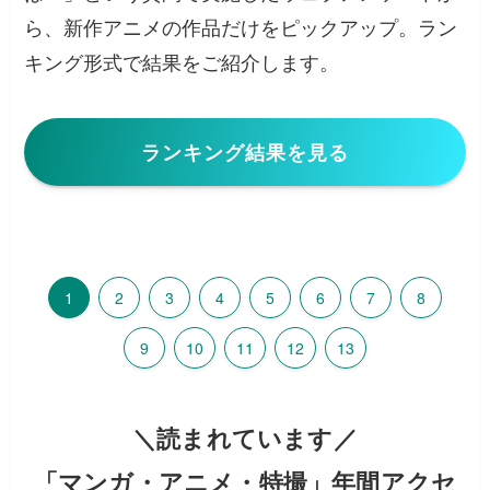
ら、新作アニメの作品だけをピックアップ。ラン
キング形式で結果をご紹介します。
ランキング結果を見る
1
2
3
4
5
6
7
8
9
10
11
12
13
＼読まれています／
「マンガ・アニメ・特撮」年間アクセ