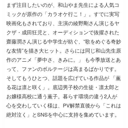
まず注目したいのが、和山やま先生による人気コ
ミックが原作の「カラオケ行こ！」。すでに実写
映画化もされており、主演の綾野剛さん演じるヤ
クザ・成田狂児と、オーディションで抜擢された
齋藤潤さん演じる中学生が紡ぐ、“歌をめぐる奇妙
な友情”を描き大ヒット。さらには同じ和山先生原
作のアニメ「夢中さ、きみに。」 も今季放送とあ
って、ファンのボルテージは高まるばかりです。
そしてもうひとつ、話題を広げている作品が 「薫
る花は凛と咲く」。底辺男子校の生徒・凛太郎と
お嬢様高校に通う薫子。暮らす環境の違う2人が
心を交わしていく様は、PV解禁直後から「これは
絶対泣く」とSNSを中心に支持を集めています。