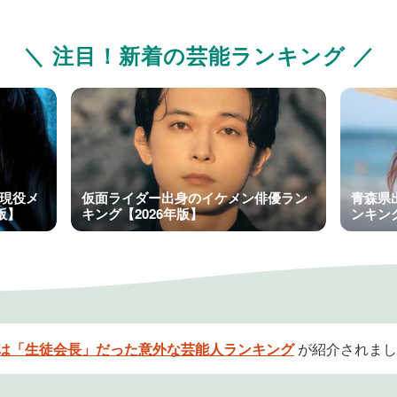
＼ 注目！新着の芸能ランキング ／
」現役メ
仮面ライダー出身のイケメン俳優ラン
青森県
版】
キング【2026年版】
ンキング
は「生徒会長」だった意外な芸能人ランキング
が紹介されまし