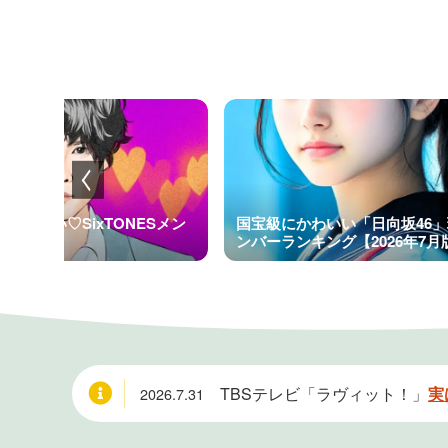
てほしい♡SixTONESメン
国宝級にかわいい「日向坂46
キング
ンバーランキング【2026年7月
TBSテレビ「ラヴィット！」
実
2026.7.31