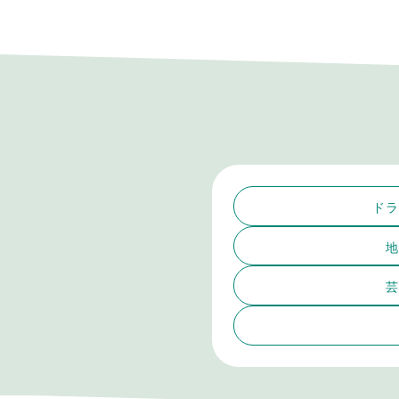
ドラ
地
芸