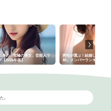
出身の「究極の美女」芸能人ラ
男性が選ぶ！結婚したい歴代
【2026年版】
46」メンバーランキング
た。