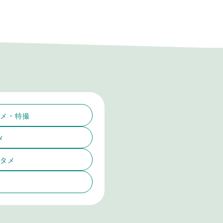
メ・特撮
メ
タメ