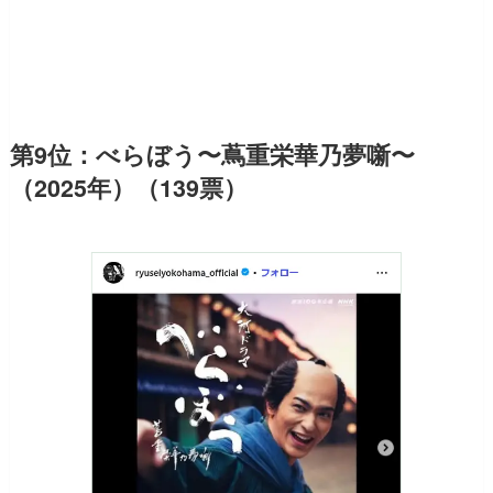
第9位：べらぼう〜蔦重栄華乃夢噺〜
（2025年）（139票）