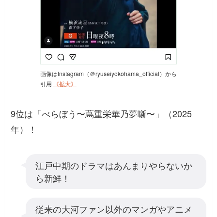
画像はInstagram（＠ryuseiyokohama_official）から
引用
《拡大》
9位は「べらぼう〜蔦重栄華乃夢噺〜」（2025
年）！
江戸中期のドラマはあんまりやらないか
ら新鮮！
従来の大河ファン以外のマンガやアニメ