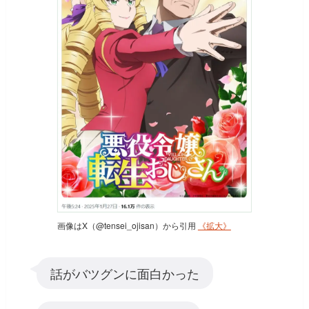
画像はX（@tensei_ojisan）から引用
《拡大》
話がバツグンに面白かった