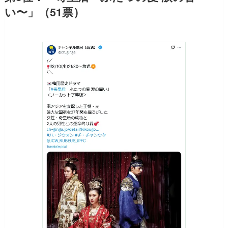
い〜」（51票）