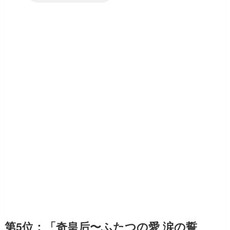
第5位：「奇皇后〜ふたつの愛 涙の誓