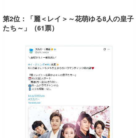
第2位：「麗＜レイ＞～花萌ゆる8人の皇子
たち～」（61票）