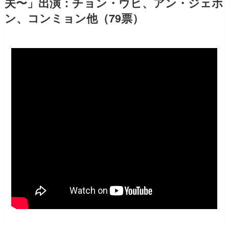
夫〜」出演：チョン・ウヒ、アン・ジェホ
ン、コンミョン他（79票）