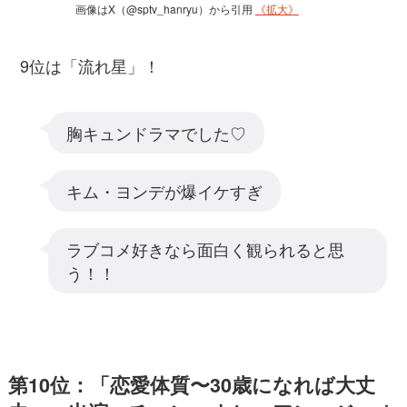
画像はX（@sptv_hanryu）から引用
《拡大》
9位は「流れ星」！
胸キュンドラマでした♡
キム・ヨンデが爆イケすぎ
ラブコメ好きなら面白く観られると思
う！！
第10位：「恋愛体質〜30歳になれば大丈