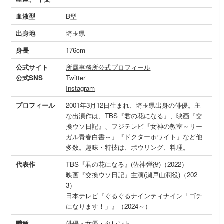
血液型
B型
出身地
埼玉県
身長
176cm
公式サイト
所属事務所公式プロフィール
公式SNS
Twitter
Instagram
プロフィール
2001年3月12日生まれ、埼玉県出身の俳優。主
な出演作は、TBS『君の花になる』、映画『交
換ウソ日記』、フジテレビ『女神の教室～リー
ガル青春白書～』『ドクターホワイト』など他
多数。趣味・特技は、ボウリング、料理。
代表作
TBS『君の花になる』(佐神弾役)（2022）
映画『交換ウソ日記』主演(瀬戸山潤役)（202
3）
日本テレビ『ぐるぐるナインティナイン「ゴチ
になります！」』（2024～）
職種
俳優・女優・タレント