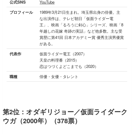
公式SNS
YouTube
プロフィール
1989年3月21日生まれ。埼玉県出身の俳優。主
な出演作は、テレビ朝日「仮面ライダー電
王」、映画「るろうに剣心」シリーズ、映画「8
年越しの花嫁 奇跡の実話」など他多数。主な受
賞歴に第41回 日本アカデミー賞 優秀主演男優賞
がある。
代表作
仮面ライダー電王（2007）
天皇の料理番（2015）
恋はつづくよどこまでも（2020）
職種
俳優・女優・タレント
第2位：オダギリジョー／仮面ライダーク
ウガ（2000年）（378票）