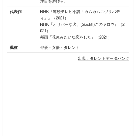
注目を浴びる。
代表作
NHK『連続テレビ小説「カムカムエヴリバデ
ィ」』（2021）
NHK『オリバーな犬、(Gosh!!)このヤロウ』（2
021）
邦画『花束みたいな恋をした』（2021）
職種
俳優・女優・タレント
出典：タレントデータバンク