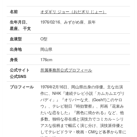
名前
オダギリ ジョー（おだぎり じょー）
生年月日、
1976/02/16、みずがめ座、辰年
星座、 干支
血液型
O型
出身地
岡山県
身長
176cm
公式サイト
所属事務所公式プロフィール
公式SNS
プロフィール
1976年2月16日、岡山県出身の俳優。主な出演
作に、NHK『連続テレビ小説「カムカムエヴリ
バディ」』『オリバーな犬、(Gosh!!)このヤロ
ウ』、テレビ朝日『時効警察』、邦画『花束み
たいな恋をした』『茜色に焼かれる』など、他
多数。独特な存在感と演技力でコミカル～シリ
アスな役柄まで幅広く演じ分け、演技派俳優と
してテレビドラマ・映画・CMなど各界から常に