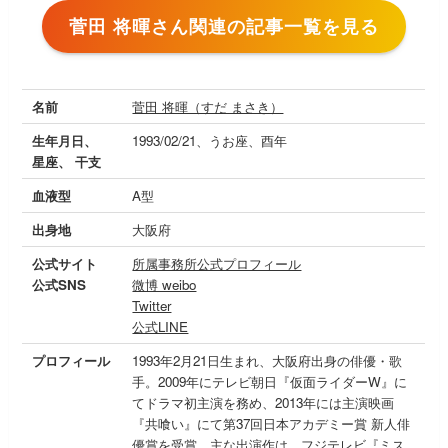
菅田 将暉さん関連の記事一覧を見る
名前
菅田 将暉（すだ まさき）
生年月日、
1993/02/21、うお座、酉年
星座、 干支
血液型
A型
出身地
大阪府
公式サイト
所属事務所公式プロフィール
公式SNS
微博 weibo
Twitter
公式LINE
プロフィール
1993年2月21日生まれ、大阪府出身の俳優・歌
手。2009年にテレビ朝日『仮面ライダーW』に
てドラマ初主演を務め、2013年には主演映画
『共喰い』にて第37回日本アカデミー賞 新人俳
優賞を受賞。主な出演作は、フジテレビ『ミス