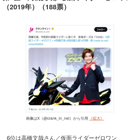
（2019年）（188票）
画像はX（@crank_in_net）から引用
《拡大》
6位は高橋文哉さん／仮面ライダーゼロワン