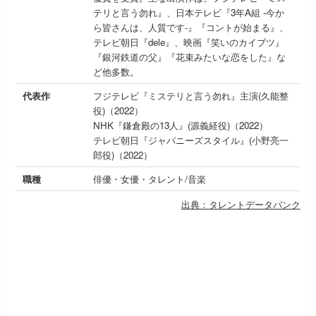
テリと言う勿れ』、日本テレビ『3年A組 -今か
ら皆さんは、人質です-』『コントが始まる』、
テレビ朝日『dele』、映画『笑いのカイブツ』
『銀河鉄道の父』『花束みたいな恋をした』な
ど他多数。
代表作
フジテレビ『ミステリと言う勿れ』主演(久能整
役)（2022）
NHK『鎌倉殿の13人』(源義経役)（2022）
テレビ朝日『ジャパニーズスタイル』(小野亮一
郎役)（2022）
職種
俳優・女優・タレント/音楽
出典：タレントデータバンク