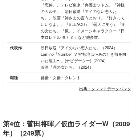
『恋仲』、テレビ東京『弁護士ソドム』『神様
のカルテ』、朝日放送『アイのない恋人た
ち』、映画『神さまの言うとおり』『好きって
いいなよ。』『BLEACH』『曇天に笑う』『湖
の女たち』『楓』、イメージキャラクター『日
本ロレアル タカミ』など他多数。
代表作
朝日放送『アイのない恋人たち』（2024）
Lemino『NumberTV 挫折地点〜あのとき前を向
いた理由〜』(ナビゲーター)（2024）
映画『湖の女たち』（2024）
職種
俳優・女優・タレント
出典：タレントデータバンク
第4位：菅田将暉／仮面ライダーW（2009
年）（249票）