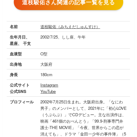
道枝駿佑さん関連の記事一覧を見る
名前
道枝駿佑（みちえだしゅんすけ）
生年月日、
2002/7/25、しし座、午年
星座、 干支
血液型
O型
出身地
大阪府
身長
180cm
公式サイト
Instagram
公式SNS
YouTube
プロフィール
2002年7月25日生まれ。大阪府出身。「なにわ
男子」のメンバーとして、2021年に「初心LOVE
（うぶらぶ）」でCDデビュー。主な出演作は、
映画「461個のおべんとう」「99.9-刑事専門弁
護士-THE MOVIE」「今夜、世界からこの恋が
消えても」、ドラマ「金田一少年の事件簿」（5