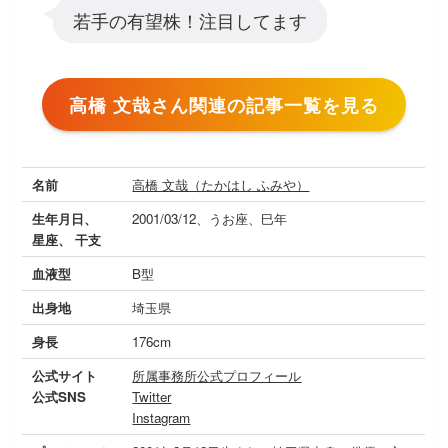
若手の有望株！注目してます
高橋 文哉さん関連の記事一覧を見る
名前
高橋 文哉（たかはし ふみや）
生年月日、
2001/03/12、うお座、巳年
星座、 干支
血液型
B型
出身地
埼玉県
身長
176cm
公式サイト
所属事務所公式プロフィール
公式SNS
Twitter
Instagram