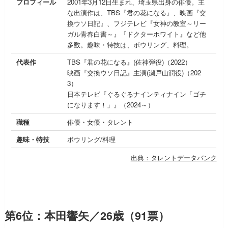
プロフィール
2001年3月12日生まれ、埼玉県出身の俳優。主
な出演作は、TBS『君の花になる』、映画『交
換ウソ日記』、フジテレビ『女神の教室～リー
ガル青春白書～』『ドクターホワイト』など他
多数。趣味・特技は、ボウリング、料理。
代表作
TBS『君の花になる』(佐神弾役)（2022）
映画『交換ウソ日記』主演(瀬戸山潤役)（202
3）
日本テレビ『ぐるぐるナインティナイン「ゴチ
になります！」』（2024～）
職種
俳優・女優・タレント
趣味・特技
ボウリング/料理
出典：タレントデータバンク
第6位：本田響矢／26歳（91票）