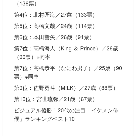
（136票）
第4位：北村匠海／27歳（133票）
第5位：高橋文哉／24歳（114票）
第6位：本田響矢／26歳（91票）
第7位：髙橋海人（King ＆ Prince）／26歳
（90票）※同率
第7位：高橋恭平（なにわ男子）／25歳（90
票）※同率
第9位：佐野勇斗（M!LK）／27歳（88票）
第10位：宮世琉弥／21歳（67票）
ビジュアル優勝！20代の注目「イケメン俳
優」ランキングベスト10