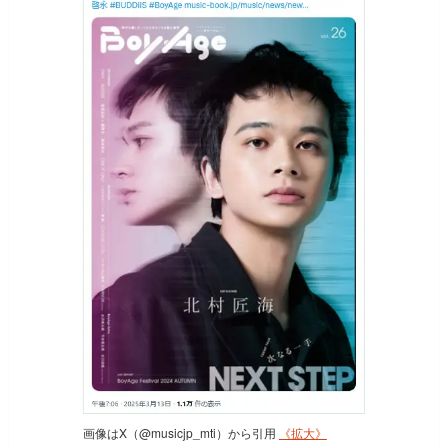
画像はX（@musicjp_mti）から引用
《拡大》