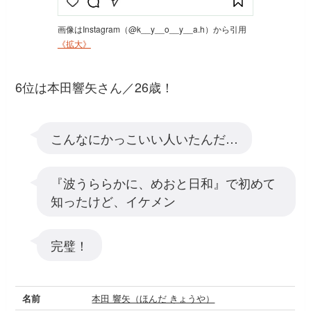
画像はInstagram（@k__y__o__y__a.h）から引用
《拡大》
6位は本田響矢さん／26歳！
こんなにかっこいい人いたんだ…
『波うららかに、めおと日和』で初めて
知ったけど、イケメン
完璧！
名前
本田 響矢（ほんだ きょうや）