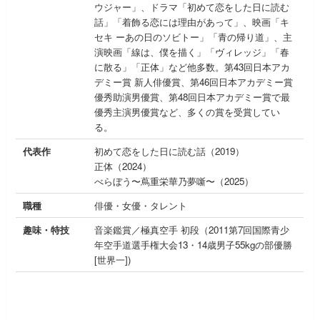
ウジャー」、ドラマ「初めて恋をした日に読む
話」「着飾る恋には理由があって」、映画「キ
セキ ーあの日のソビトー」「青の帰り道」、主
演映画「線は、僕を描く」「ヴィレッジ」「春
に散る」「正体」など他多数。第43回日本アカ
デミー賞 新人俳優賞、第46回日本アカデミー賞
優秀助演男優賞、第48回日本アカデミー賞で最
優秀主演男優賞など、多くの賞を受賞してい
る。
代表作
初めて恋をした日に読む話（2019）
正体（2024）
べらぼう〜蔦重栄華乃夢噺〜（2025）
職種
俳優・女優・タレント
趣味・特技
音楽鑑賞／極真空手 初段（2011第7回国際青少
年空手道選手権大会13・14歳男子55kgの部優勝
[世界一])