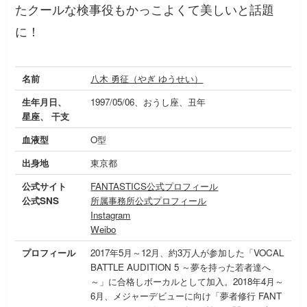
たクールな検事役もかっこよくて美しいと話題
に！
名前
八木 勇征（やぎ ゆうせい）
生年月日、
1997/05/06、おうし座、丑年
星座、 干支
血液型
O型
出身地
東京都
公式サイト
FANTASTICS公式プロフィール
公式SNS
所属事務所公式プロフィール
Instagram
Weibo
プロフィール
2017年5月～12月、約3万人が参加した「VOCAL
BATTLE AUDITION 5 ～夢を持った若者達へ
～」に合格しボーカルとして加入。2018年4月～
6月、メジャーデビューに向け「夢者修行 FANT