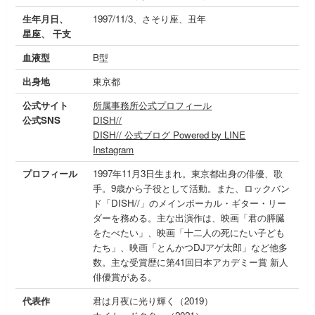
生年月日、
1997/11/3、さそり座、丑年
星座、 干支
血液型
B型
出身地
東京都
公式サイト
所属事務所公式プロフィール
公式SNS
DISH//
DISH// 公式ブログ Powered by LINE
Instagram
プロフィール
1997年11月3日生まれ。東京都出身の俳優、歌
手。9歳から子役として活動。また、ロックバン
ド「DISH//」のメインボーカル・ギター・リー
ダーを務める。主な出演作は、映画「君の膵臓
をたべたい」、映画「十二人の死にたい子ども
たち」、映画「とんかつDJアゲ太郎」など他多
数。主な受賞歴に第41回日本アカデミー賞 新人
俳優賞がある。
代表作
君は月夜に光り輝く（2019）