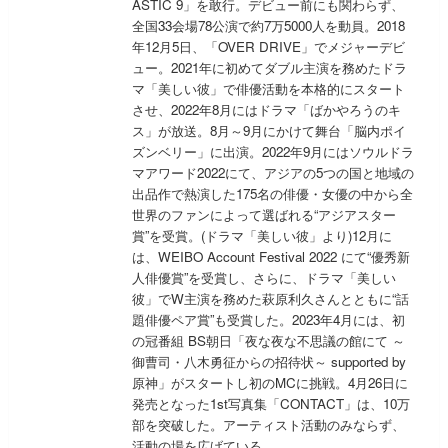
ASTIC 9」を敢行。デビュー前にも関わらず、
全国33会場78公演で約7万5000人を動員。2018
年12月5日、「OVER DRIVE」でメジャーデビ
ュー。2021年に初めてダブル主演を務めたドラ
マ「美しい彼」で俳優活動を本格的にスタート
させ、2022年8月にはドラマ「ばかやろうのキ
ス」が放送。8月～9月にかけて舞台「脳内ポイ
ズンベリー」に出演。2022年9月にはソウルドラ
マアワード2022にて、アジアの5つの国と地域の
出品作で熱演した175名の俳優・女優の中から全
世界のファンによって選ばれる“アジアスター
賞”を受賞。(ドラマ「美しい彼」より)12月に
は、WEIBO Account Festival 2022 にて“優秀新
人俳優賞”を受賞し、さらに、ドラマ「美しい
彼」でW主演を務めた萩原利久さんとともに“話
題俳優ペア賞”も受賞した。2023年4月には、初
の冠番組 BS朝日「夜な夜な不思議の館にて ～
御曹司・八木勇征からの招待状～ supported by
原神」がスタートし初のMCに挑戦。4月26日に
発売となった1st写真集「CONTACT」は、10万
部を突破した。アーティスト活動のみならず、
活動の場を広げている。