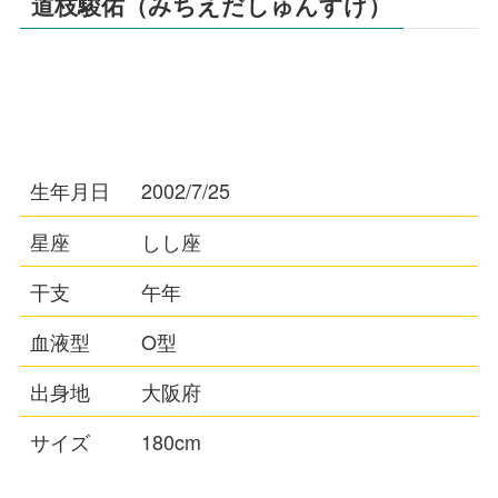
道枝駿佑（みちえだしゅんすけ）
生年月日
2002/7/25
星座
しし座
干支
午年
血液型
O型
出身地
大阪府
サイズ
180cm