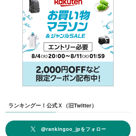
ランキングー！公式Ｘ（旧Twitter）
@rankingoo_jpをフォロー