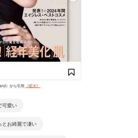
igrand）から引用
《拡大》
で可愛い
っとお綺麗で凄い