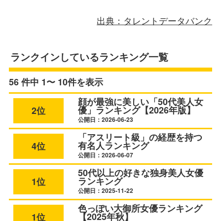
出典：タレントデータバンク
ランクインしているランキング一覧
56 件中 1〜 10件を表示
顔が最強に美しい「50代美人女
優」ランキング【2026年版】
2位
公開日：2026-06-23
「アスリート級」の経歴を持つ
有名人ランキング
4位
公開日：2026-06-07
50代以上の好きな独身美人女優
ランキング
1位
公開日：2025-11-22
色っぽい大御所女優ランキング
【2025年秋】
1位