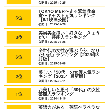
公開日：2025-10-25
TOKYO MER〜走る緊急救命
室〜キャスト人気ランキング
6位
【8/1映画公開】
公開日：2025-07-29
美男美女揃い！好きな「きょう
だい」芸能人ランキング
3位
公開日：2025-03-25
全世代の女性が選ぶ「今、なり
たい顔」ランキング【2025年3
6位
月版】
公開日：2025-03-08
美しい「50代」の女優人気ラン
キング【2025年最新版】
2位
公開日：2025-02-11
お美しいと思う「50代」の女性
芸能人ランキング
1位
公開日：2024-11-16
英語力がある！英語ペラペラな