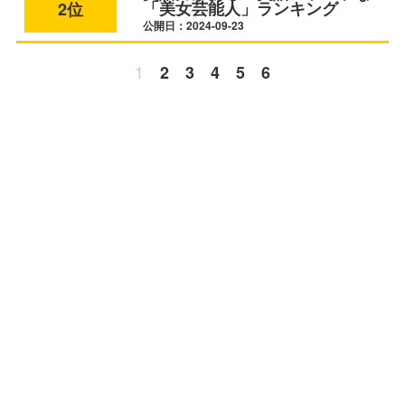
「美女芸能人」ランキング
2位
公開日：2024-09-23
1
2
3
4
5
6