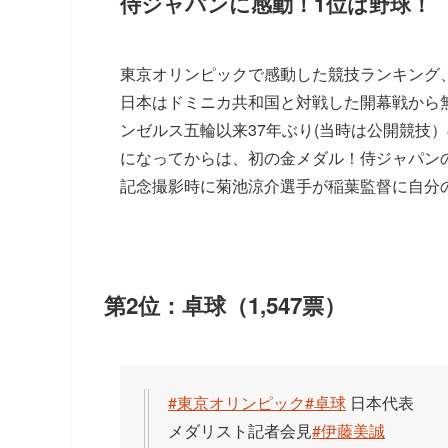
侍ジャパンに感動！1位は野球！
東京オリンピックで感動した競技ランキング
日本はドミニカ共和国と対戦した開幕戦から無
ンゼルス五輪以来37年ぶり(当時は公開競技
になってからは、初の金メダル！侍ジャパン
記念撮影時に菊池涼介選手が稲葉監督に自分
第2位：卓球（1,547票）
#東京オリンピック
#卓球
日本代表
メダリスト記者会見
#伊藤美誠