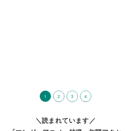
1
2
3
4
＼読まれています／