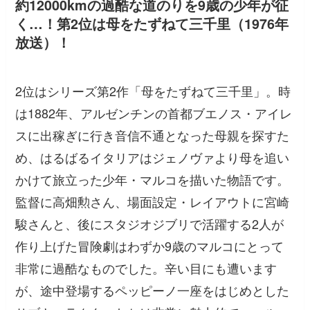
約12000kmの過酷な道のりを9歳の少年が征
く…！第2位は母をたずねて三千里（1976年
放送）！
2位はシリーズ第2作「母をたずねて三千里」。時
は1882年、アルゼンチンの首都ブエノス・アイレ
スに出稼ぎに行き音信不通となった母親を探すた
め、はるばるイタリアはジェノヴァより母を追い
かけて旅立った少年・マルコを描いた物語です。
監督に高畑勲さん、場面設定・レイアウトに宮崎
駿さんと、後にスタジオジブリで活躍する2人が
作り上げた冒険劇はわずか9歳のマルコにとって
非常に過酷なものでした。辛い目にも遭います
が、途中登場するペッピーノ一座をはじめとした