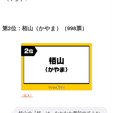
第2位：栢山（かやま）（998票）
《拡大》
栢山の『栢』は、なかなか普段出てこな