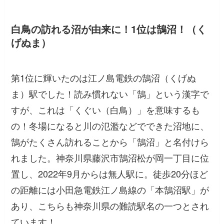
白鳥の訪れる沼が由来に！1位は鵠沼！（く
げぬま）
第1位に輝いたのは江ノ島電鉄の鵠沼（くげぬ
ま）駅でした！読み慣れない「鵠」という漢字で
すが、これは「くぐい（白鳥）」を意味するも
の！冬場になると川の氾濫などでできた沼地に、
鵠がたくさん訪れることから「鵠沼」と名付けら
れました。神奈川県藤沢市鵠沼松が岡一丁目に位
置し、2022年9月からは無人駅に。徒歩20分ほど
の距離には小田急電鉄江ノ島線の「本鵠沼駅」が
あり、こちらも神奈川県の難読駅名の一つとされ
ています！