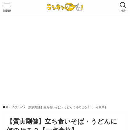
MENU
検索
TOP
グルメ
【質実剛健】立ち食いそば・うどんに何のせる？【一点豪華】
【質実剛健】立ち食いそば・うどんに