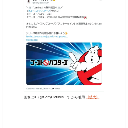
画像はX（@SonyPicturesJP）から引用
《拡大》