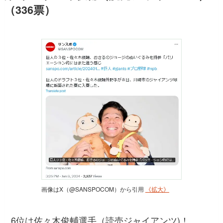
（336票）
画像はX（@SANSPOCOM）から引用
《拡大》
6位は佐々木俊輔選手（読売ジャイアンツ)！