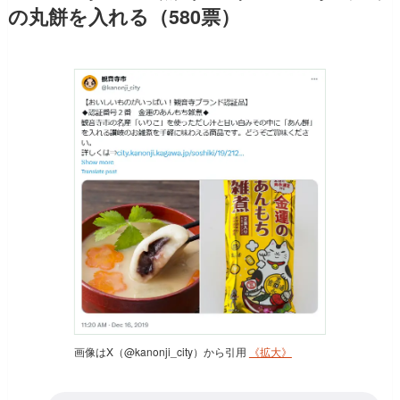
の丸餅を入れる（580票）
画像はX（@kanonji_city）から引用
《拡大》