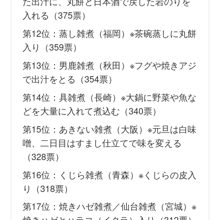
た出汁に、丸餅と日本酒で戻した岩のりを
入れる（375票）
第12位：蒸し雑煮（福岡）※茶碗蒸しに丸餅
入り（359票）
第13位：男鹿雑煮（秋田）※フグや焼きアジ
で出汁をとる（354票）
第14位：具雑煮（長崎）※大鍋に野菜や魚な
どを大量に入れて煮込む（340票）
第15位：あきない雑煮（大阪）※元旦は白味
噌、二日目はすまし仕立てで味を変える
（328票）
第16位：くじら雑煮（青森）※くじらの皮入
り（318票）
第17位：焼きハゼ雑煮／仙台雑煮（宮城）※
焼きハゼとハラコ（イクラ）入り（312票）