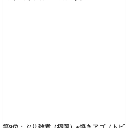
第9位：ぶり雑煮（福岡）※焼きアゴ（トビ