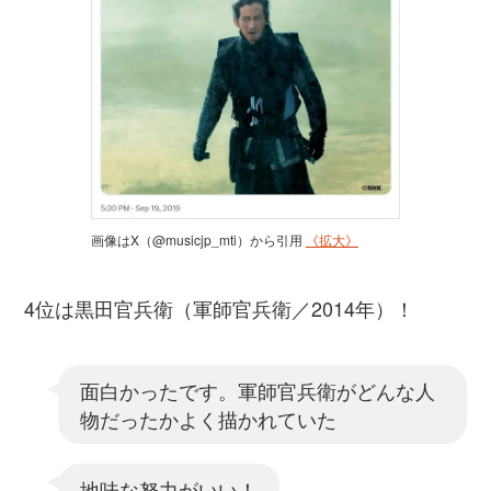
画像はX（@musicjp_mti）から引用
《拡大》
4位は黒田官兵衛（軍師官兵衛／2014年）！
面白かったです。軍師官兵衛がどんな人
物だったかよく描かれていた
地味な努力がいい！