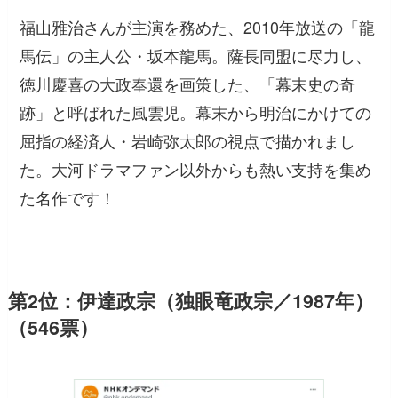
福山雅治さんが主演を務めた、2010年放送の「龍
馬伝」の主人公・坂本龍馬。薩長同盟に尽力し、
徳川慶喜の大政奉還を画策した、「幕末史の奇
跡」と呼ばれた風雲児。幕末から明治にかけての
屈指の経済人・岩崎弥太郎の視点で描かれまし
た。大河ドラマファン以外からも熱い支持を集め
た名作です！
第2位：伊達政宗（独眼竜政宗／1987年）
（546票）