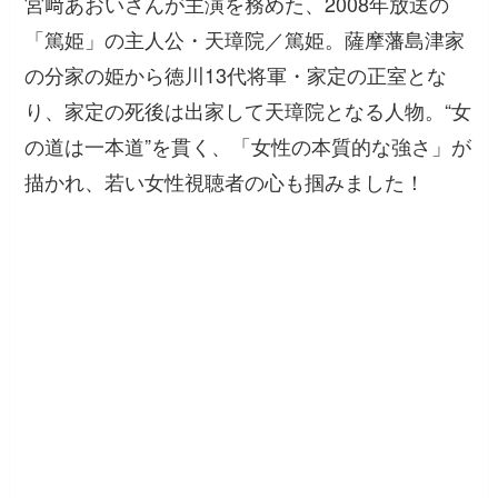
宮﨑あおいさんが主演を務めた、2008年放送の
「篤姫」の主人公・天璋院／篤姫。薩摩藩島津家
の分家の姫から徳川13代将軍・家定の正室とな
り、家定の死後は出家して天璋院となる人物。“女
の道は一本道”を貫く、「女性の本質的な強さ」が
描かれ、若い女性視聴者の心も掴みました！