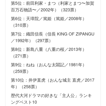
第5位：前田利家・まつ（利家とまつ〜加賀
百万石物語〜／2002年）（323票）
第6位：天璋院／篤姫（篤姫／2008年）
（310票）
第7位：織田信長（信長 KING OF ZIPANGU
／1992年）（297票）
第8位：新島八重（八重の桜／2013年）
（271票）
第9位：ねね（おんな太閤記／1981年）
（259票）
第10位：井伊直虎（おんな城主 直虎／2017
年）（258票）
歴代大河ドラマの好きな「主人公」ランキ
ングベスト10