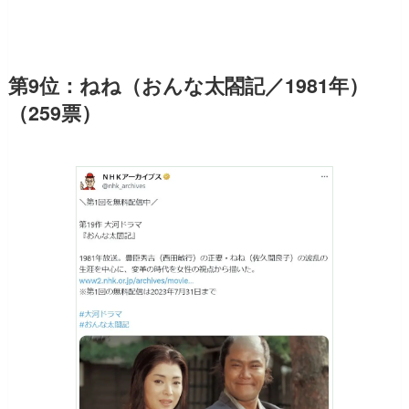
第9位：ねね（おんな太閤記／1981年）
（259票）