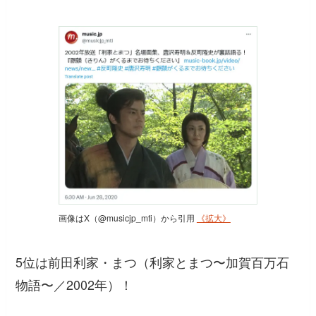
画像はX（@musicjp_mti）から引用
《拡大》
5位は前田利家・まつ（利家とまつ〜加賀百万石
物語〜／2002年）！