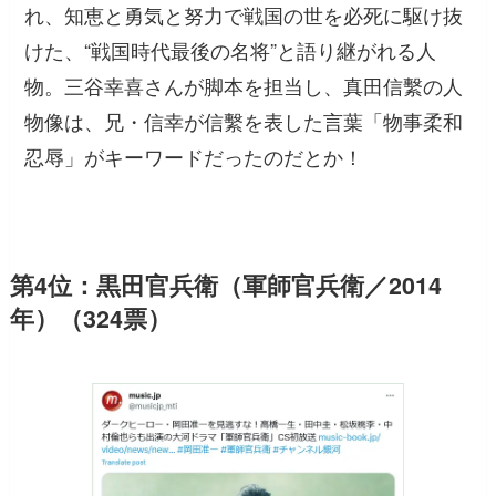
れ、知恵と勇気と努力で戦国の世を必死に駆け抜
けた、“戦国時代最後の名将”と語り継がれる人
物。三谷幸喜さんが脚本を担当し、真田信繫の人
物像は、兄・信幸が信繫を表した言葉「物事柔和
忍辱」がキーワードだったのだとか！
第4位：黒田官兵衛（軍師官兵衛／2014
年）（324票）