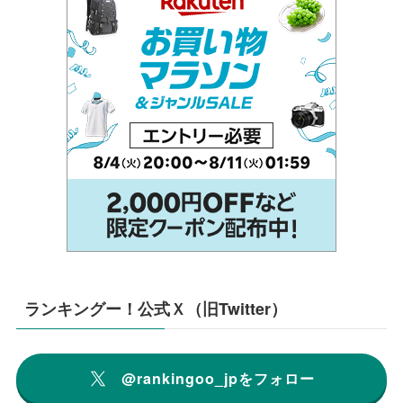
ランキングー！公式Ｘ（旧Twitter）
@rankingoo_jpをフォロー