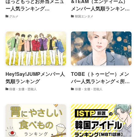
ほっともっとお弁当メニュ
&TEAM（エンティーム）
ー人気ランキング
メンバー人気順ランキング
TOP20【2024年最新版】
【2024年調査版】
グルメ
韓国エンタメ
Hey!Say!JUMPメンバー人
TOBE（トゥービー）メン
気順ランキング
バー人気ランキング＜所属
タレント24人一覧＞
俳優・女優・芸能人
俳優・女優・芸能人