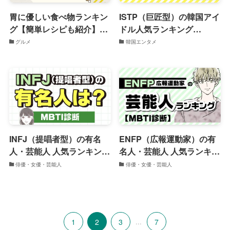
胃に優しい食べ物ランキン
ISTP（巨匠型）の韓国アイ
グ【簡単レシピも紹介】
ドル人気ランキング
TOP20
【MBTI】
グルメ
韓国エンタメ
INFJ（提唱者型）の有名
ENFP（広報運動家）の有
人・芸能人 人気ランキング
名人・芸能人 人気ランキン
21名一覧【MBTI診断】
グ34名一覧【MBTI診断】
俳優・女優・芸能人
俳優・女優・芸能人
1
2
3
...
7