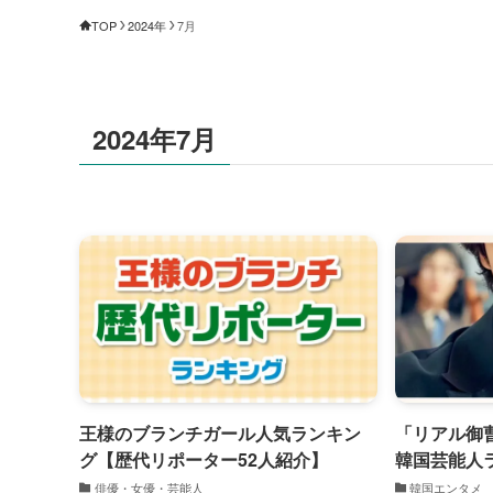
TOP
2024年
7月
2024年7月
王様のブランチガール人気ランキン
「リアル御
グ【歴代リポーター52人紹介】
韓国芸能人ラ
版】
俳優・女優・芸能人
韓国エンタメ