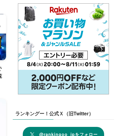
で
覧
ランキングー！公式Ｘ（旧Twitter）
@rankingoo_jpをフォロー