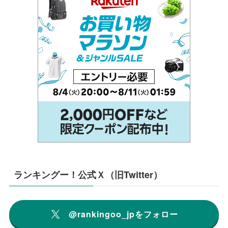
ランキングー！公式Ｘ（旧Twitter）
@rankingoo_jpをフォロー