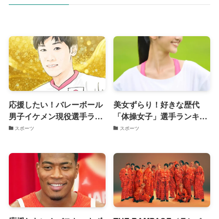
応援したい！バレーボール
美女ずらり！好きな歴代
男子イケメン現役選手ラン
「体操女子」選手ランキン
キング 2024年最新版
グ
スポーツ
スポーツ