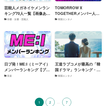
芸能人メガネイケメンラン
TOMORROW X
キング70人一覧【画像あ
TOGETHERメンバー人気
り】
順ランキング【誕生日・経
俳優・女優・芸能人
韓国エンタメ
歴】
日プ発！ME:I（ミーアイ）
王道ラブコメが最高の「韓
メンバーランキング【プロ
国ドラマ」ランキング・
フィールも紹介】
2024年7月版
音楽
韓国エンタメ
1
2
...
7