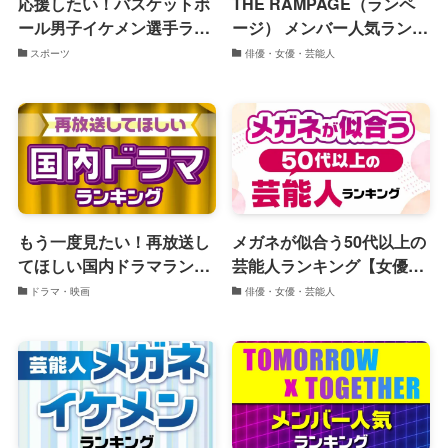
応援したい！バスケットボ
THE RAMPAGE（ランペ
ール男子イケメン選手ラン
ージ） メンバー人気ランキ
キング 2024年最新版
ング【年齢・経歴】
スポーツ
俳優・女優・芸能人
もう一度見たい！再放送し
メガネが似合う50代以上の
てほしい国内ドラマランキ
芸能人ランキング【女優・
ング
俳優】
ドラマ・映画
俳優・女優・芸能人