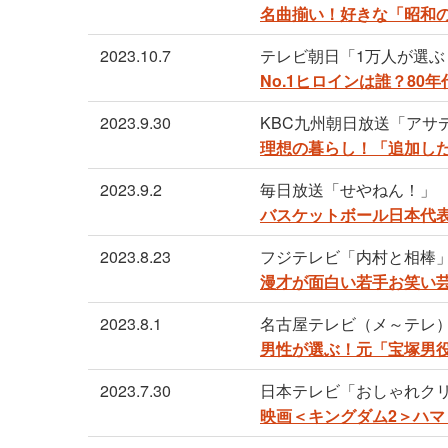
名曲揃い！好きな「昭和
2023.10.7
テレビ朝日「1万人が選ぶ
No.1ヒロインは誰？8
2023.9.30
KBC九州朝日放送「アサデ
理想の暮らし！「追加し
2023.9.2
毎日放送「せやねん！」
バスケットボール日本代
2023.8.23
フジテレビ「内村と相棒
漫才が面白い若手お笑い芸
2023.8.1
名古屋テレビ（メ～テレ
男性が選ぶ！元「宝塚男
2023.7.30
日本テレビ「おしゃれク
映画＜キングダム2＞ハマ