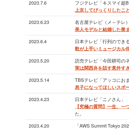
2023.7.6
フジテレビ「キスマイ超BUS
上京してびっくりしたこ
2023.6.23
名古屋テレビ（メ～テレ
美人モデルと結婚した羨
2023.6.4
日本テレビ「行列のでき
歌が上手いミュージカル俳優
2023.5.20
読売テレビ「今田耕司のネ
実は関西弁を話す意外す
2023.5.14
TBSテレビ「アッコにお
息子になってほしいスポ
2023.4.23
日本テレビ「ニノさん」
【究極の質問】一生、一
た。
2023.4.20
「AWS Summit Tokyo