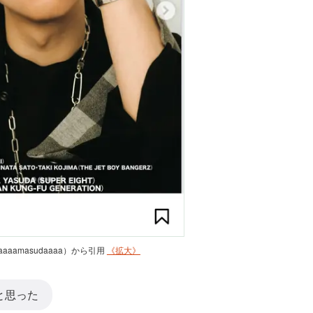
isaaaamasudaaaa）から引用
《拡大》
と思った