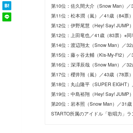
第10位：佐久間大介（Snow Man）／
第11位：松本潤（嵐）／41歳（84票
第12位：伊野尾慧（Hey! Say! JUM
第12位：上田竜也／41歳（83票）※同
第14位：渡辺翔太（Snow Man）／3
第15位：藤ヶ谷太輔（Kis-My-Ft2）／
第16位：深澤辰哉（Snow Man）／3
第17位：櫻井翔（嵐）／43歳（78票
第18位：丸山隆平（SUPER EIGHT）
第19位：中島裕翔（Hey! Say! JUM
第20位：岩本照（Snow Man）／31歳
STARTO所属のアイドル「歌唱力」ラ