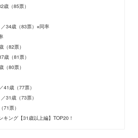
32歳（85票）
）
P）／34歳（83票）※同率
率
2歳（82票）
37歳（81票）
2歳（80票）
）
／41歳（77票）
P）／31歳（73票）
（71票）
ンキング【31歳以上編】TOP20！