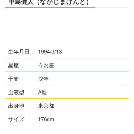
中島健人（なかじまけんと）
生年月日
1994/3/13
星座
うお座
干支
戌年
血液型
A型
出身地
東京都
サイズ
176cm