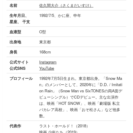
名前
佐久間大介（さくまだいすけ）
生年月日、
1992/7/5、かに座、申年
星座、 干支
血液型
O型
出身地
東京都
身長
168cm
公式サイト
Instagram
公式SNS
YouTube
プロフィール
1992年7月5日生まれ。東京都出身。「Snow Ma
n」のメンバーとして、2020年に「D.D. / Imitati
on Rain」（Snow Man vs SixTONESの両A面デ
ビューシングル）でCDデビュー。主な出演作
は、映画「HOT SNOW」、映画「劇場版 私立
バカレア高校」、映画「おそ松さん」など他多
数。
代表作
ラスト・ホールド！（2018）
映画 少年たち（2019）