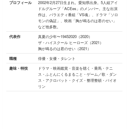
プロフィール
2002年2月27日生まれ。愛知県出身。5人組アイ
ドルグループ「ACEes」のメンバー。主な出演
作は、バラエティ番組「VS魂」、ドラマ「ソロ
モンの偽証」、映画「胸が鳴るのは君のせい」
など他多数。
代表作
真夏の少年〜19452020（2020）
ザ・ハイスクール ヒーローズ（2021）
胸が鳴るのは君のせい（2021）
職種
俳優・女優・タレント
趣味・特技
ドラマ・映画鑑賞・音楽を聴く・乗馬・テニ
ス・ふとんにくるまること・ゲーム／歌・ダン
ス・アクロバット・クイズ・整理整頓・バイオ
リン