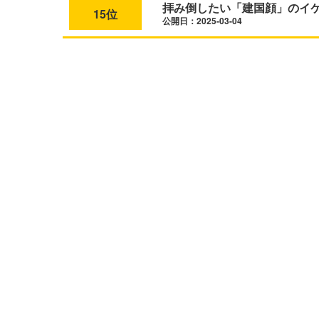
拝み倒したい「建国顔」のイ
15位
公開日：2025-03-04
L
o
/
M
a
u
d
t
e
e
d
:
5
3
.
5
7
%