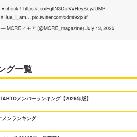
▼check！
https://t.co/FqitN3DpIV
#HeySɑyJUMP
#Hue_I_am
…
pic.twitter.com/xdmi92jx8f
— MORE／モア (@MORE_magazine)
July 13, 2025
ング一覧
ARTOメンバーランキング【2026年版】
イケメンランキング