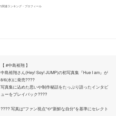
の関連ランキング・プロフィール
【
#中島裕翔
】
中島裕翔さん(Hey! Sɑy! JUMP)の初写真集『Hue I am』が
8/6(水)に発売????
写真集に込めた思いや制作秘話をたっぷり語ったインタビ
ューをプレイバック????
???? 写真は"ファン視点"や"新鮮な自分"を基準にセレクト