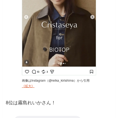
画像はInstagram（@reika_kirishima）から引用
《拡大》
8位は霧島れいかさん！