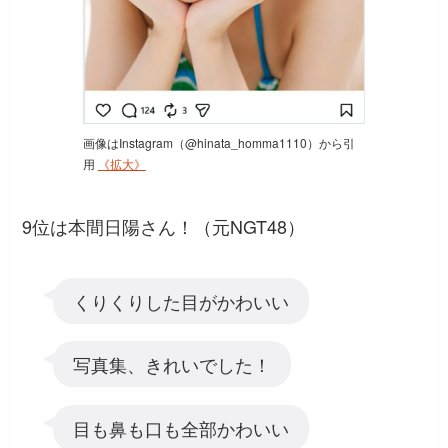
画像はInstagram（@hinata_homma1110）から引
用
《拡大》
9位は本間日陽さん！（元NGT48）
くりくりした目がかわいい
写真集、きれいでした！
目も鼻も口も全部かわいい