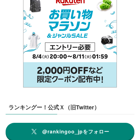
ランキングー！公式Ｘ（旧Twitter）
@rankingoo_jpをフォロー