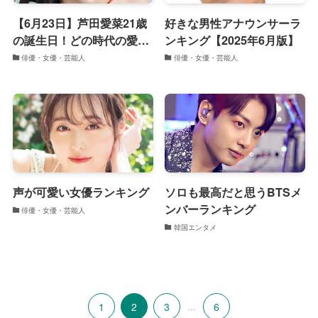
【6月23日】芦田愛菜21歳
好きな男性アナウンサーラ
の誕生日！どの時代の愛菜
ンキング【2025年6月版】
ちゃんが好き？ランキング
俳優・女優・芸能人
俳優・女優・芸能人
【画像で振り返る】
声が可愛い女優ランキング
ソロも最高だと思うBTSメ
ンバーランキング
俳優・女優・芸能人
韓国エンタメ
1
2
3
...
6