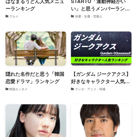
はなまるうどん人気メニュ
STARTO「運動神経がい
ーランキング
い」と思うメンバーランキ
ング
グルメ
俳優・女優・芸能人
隠れた名作だと思う「韓国
【ガンダム ジークアクス】
恋愛ドラマ」ランキング
好きなキャラクター人気ラ
ンキング
韓国エンタメ
マンガ・アニメ・特撮