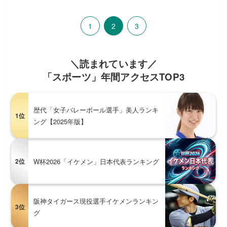
1
2
3
＼読まれています／
「スポーツ」年間アクセスTOP3
歴代「女子バレーボール選手」美人ランキ
1位
ング【2025年版】
2位
W杯2026「イケメン」日本代表ランキング
阪神タイガース現役選手イケメンランキン
3位
グ