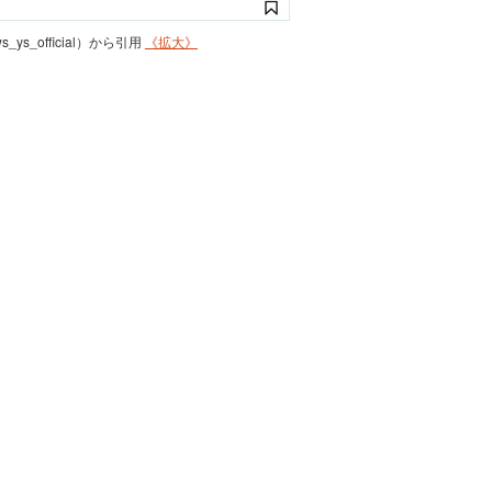
s_ys_official）から引用
《拡大》