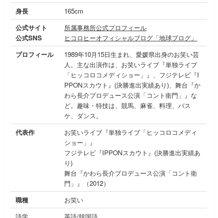
身長
165cm
公式サイト
所属事務所公式プロフィール
公式SNS
ヒコロヒーオフィシャルブログ「地球ブログ」
プロフィール
1989年10月15日生まれ、愛媛県出身のお笑い芸
人。主な出演作は、お笑いライブ『単独ライブ
「ヒッコロコメディショー」』、フジテレビ『I
PPONスカウト』(決勝進出実績あり)、舞台『か
わら長介プロデュース公演「コント衛門」』な
ど。趣味・特技は、競馬、麻雀、料理、バス
ケ、ダンス。
代表作
お笑いライブ『単独ライブ「ヒッコロコメディ
ショー」』
フジテレビ『IPPONスカウト』(決勝進出実績あ
り)
舞台『かわら長介プロデュース公演「コント衛
門」』（2012）
職種
お笑い
語学
英語/韓国語