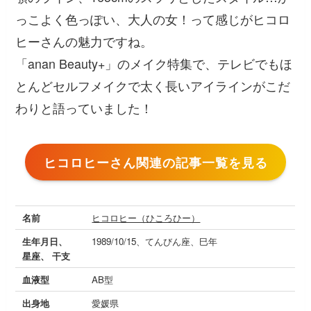
っこよく色っぽい、大人の女！って感じがヒコロ
ヒーさんの魅力ですね。
「anan Beauty+」のメイク特集で、テレビでもほ
とんどセルフメイクで太く長いアイラインがこだ
わりと語っていました！
ヒコロヒーさん関連の記事一覧を見る
名前
ヒコロヒー（ひころひー）
生年月日、
1989/10/15、てんびん座、巳年
星座、 干支
血液型
AB型
出身地
愛媛県