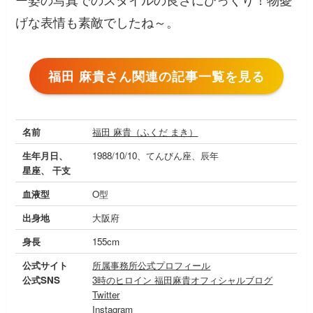
げな表情も素敵でしたね～。
福田 麻貴さん関連の記事一覧を見る
名前
福田 麻貴（ふくだ まき）
生年月日、
1988/10/10、てんびん座、辰年
星座、 干支
血液型
O型
出身地
大阪府
身長
155cm
公式サイト
所属事務所公式プロフィール
公式SNS
3時のヒロイン 福田麻貴オフィシャルブログ
Twitter
Instagram