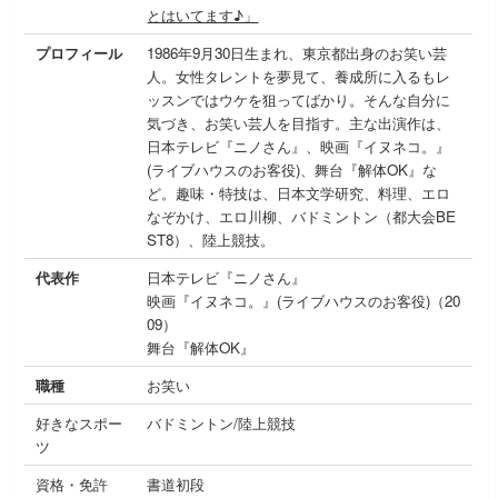
とはいてます♪」
プロフィール
1986年9月30日生まれ、東京都出身のお笑い芸
人。女性タレントを夢見て、養成所に入るもレ
ッスンではウケを狙ってばかり。そんな自分に
気づき、お笑い芸人を目指す。主な出演作は、
日本テレビ『ニノさん』、映画『イヌネコ。』
(ライブハウスのお客役)、舞台『解体OK』な
ど。趣味・特技は、日本文学研究、料理、エロ
なぞかけ、エロ川柳、バドミントン（都大会BE
ST8）、陸上競技。
代表作
日本テレビ『ニノさん』
映画『イヌネコ。』(ライブハウスのお客役)（20
09）
舞台『解体OK』
職種
お笑い
好きなスポー
バドミントン/陸上競技
ツ
資格・免許
書道初段