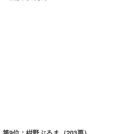
第9位：紺野ぶるま（203票）