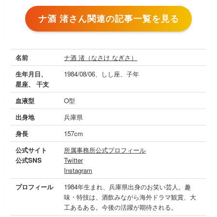
ナ酒 渚さん関連の記事一覧を見る
名前
ナ酒 渚（なさけ なぎさ）
生年月日、
1984/08/06、しし座、子年
星座、 干支
血液型
O型
出身地
兵庫県
身長
157cm
公式サイト
所属事務所公式プロフィール
公式SNS
Twitter
Instagram
プロフィール
1984年生まれ、兵庫県出身のお笑い芸人。趣
味・特技は、酒飲みながら海外ドラマ観賞、大
工あるある。今後の活躍が期待される。