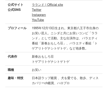
公式サイト
ラランド | Official site
公式SNS
Twitter
Instagram
YouTube
プロフィール
1995年12月13日生まれ。東京都八王子市出身の
お笑い芸人。ニシダと共にお笑いコンビ「ララ
ンド」として活動。主な出演作は、バラエティ
番組「新春おもしろ荘」、バラエティ番組「ト
ゲアリトゲナシトゲトゲ」など他多数。
代表作
新春おもしろ荘
トゲアリトゲナシトゲトゲ
職種
お笑い
趣味・特技
日本語ラップ鑑賞 、犬を愛でる、散歩、ディス
カバリーch鑑賞、ハロプロ