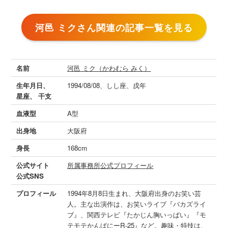
河邑 ミクさん関連の記事一覧を見る
名前
河邑 ミク（かわむら みく）
生年月日、
1994/08/08、しし座、戌年
星座、 干支
血液型
A型
出身地
大阪府
身長
168cm
公式サイト
所属事務所公式プロフィール
公式SNS
プロフィール
1994年8月8日生まれ、大阪府出身のお笑い芸
人。主な出演作は、お笑いライブ『バカズライ
ブ』、関西テレビ『たかじん胸いっぱい』『モ
テモテかんぱにーR-25』など。趣味・特技は、