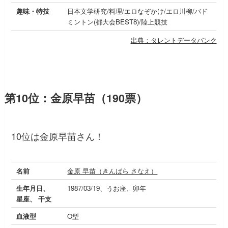
趣味・特技
日本文学研究/料理/エロなぞかけ/エロ川柳/バド
ミントン(都大会BEST8)/陸上競技
出典：タレントデータバンク
第10位：金原早苗（190票）
10位は金原早苗さん！
名前
金原 早苗（きんばら さなえ）
生年月日、
1987/03/19、うお座、卯年
星座、 干支
血液型
O型