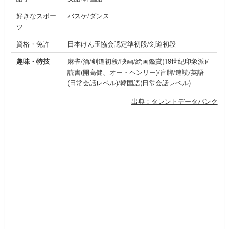
好きなスポー
バスケ/ダンス
ツ
資格・免許
日本けん玉協会認定準初段/剣道初段
趣味・特技
麻雀/酒/剣道初段/映画/絵画鑑賞(19世紀印象派)/
読書(開高健、オー・ヘンリー)/盲牌/速読/英語
(日常会話レベル)/韓国語(日常会話レベル)
出典：タレントデータバンク