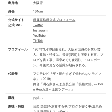
出身地
大阪府
身長
164cm
公式サイト
所属事務所公式プロフィール
公式SNS
Twitter
Instagram
YouTube
TikTok
プロフィール
1987年3月19日生まれ、大阪府出身のお笑い芸
人。趣味・特技は、音楽(楽器)を演奏する事、ブ
ログを書く事、温泉めぐり(銭湯)、トロンボー
ン。今後の更なる活躍が期待される。
代表作
フジテレビ『ザ・細かすぎて伝わらないモノマ
ネ』（2019）
舞台『明石家さんま座長公演「笑輪の笑い～Bor
n Ready達～全国ツアー」』
職種
お笑い
趣味・特技
音楽(楽器)を演奏する事/ブログを書く事/温泉め
ぐり(銭湯)/トロンボーン