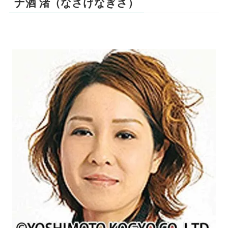
ナ酒 渚（なさけなぎさ）