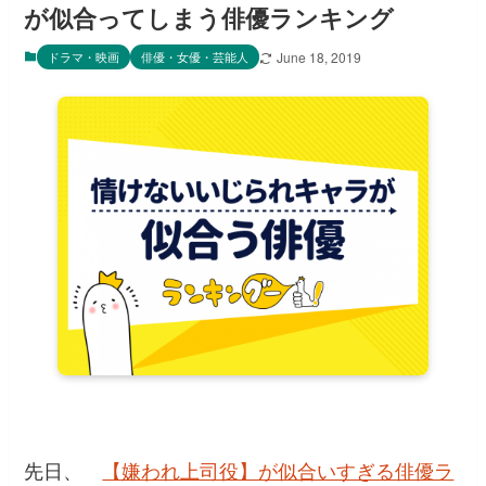
が似合ってしまう俳優ランキング
ドラマ・映画
俳優・女優・芸能人
June 18, 2019
先日、
【嫌われ上司役】が似合いすぎる俳優ラ