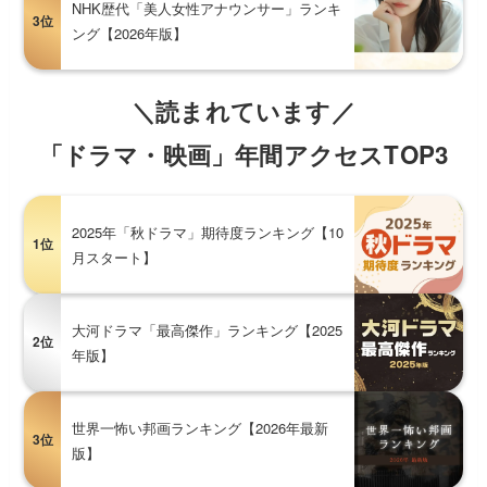
NHK歴代「美人女性アナウンサー」ランキ
3位
ング【2026年版】
＼読まれています／
「ドラマ・映画」年間アクセスTOP3
2025年「秋ドラマ」期待度ランキング【10
1位
月スタート】
大河ドラマ「最高傑作」ランキング【2025
2位
年版】
世界一怖い邦画ランキング【2026年最新
3位
版】