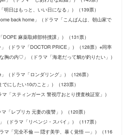
：「明日はもっと、いい日になる」）（139票）
「Come back home」（ドラマ「こんばんは、朝山家で
ラマ「DOPE 麻薬取締部特捜課」）（131票）
ー」（ドラマ「DOCTOR PRICE」）（128票）※同率
トな胸の内♡」（ドラマ「海老だって鯛が釣りたい」）
tmare」（ドラマ「ロンダリング」）（126票）
0までにしたい10のこと」）（123票）
ドラマ「スティンガース 警視庁おとり捜査検証室」）
」（ドラマ「レプリカ 元妻の復讐」）（120票）
」（ドラマ「リベンジ・スパイ」）（117票）
マ「完全不倫 ― 隠す美学、暴く覚悟 ―」）（116