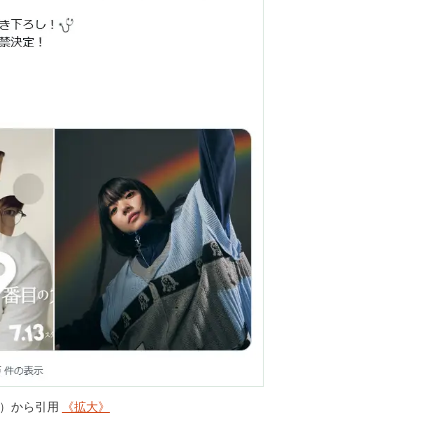
_jp）から引用
《拡大》