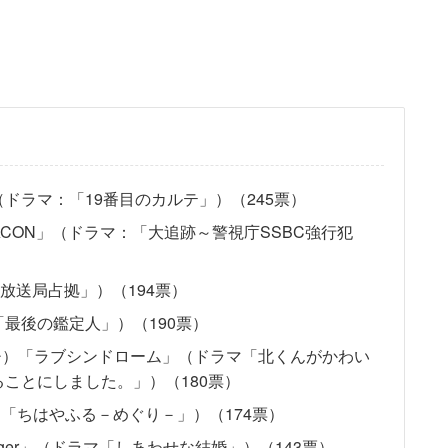
ドラマ：「19番目のカルテ」）（245票）
BEACON」（ドラマ：「大追跡～警視庁SSBC強行犯
「放送局占拠」）（194票）
最後の鑑定人」）（190票）
ッチ）「ラブシンドローム」（ドラマ「北くんがかわい
ことにしました。」）（180票）
ラマ「ちはやふる－めぐり－」）（174票）
k In Anger」（ドラマ「しあわせな結婚」）（143票）