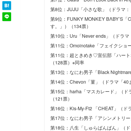
第8位：JUJU「小さな歌」（ドラマ
第9位：FUNKY MONKEY BΛBY’S
す。」）（134票）
第10位：Uru「Never ends」（ド
第11位：Omoinotake「フェイクショ
第11位：超ときめき♡宣伝部「ハー
（128票）※同率
第13位：なにわ男子「Black Nigh
第14位：Chevon「菫」（ドラマ「4
第15位：harha「マスカレード」（
（121票）
第16位：Kis-My-Ft2 「CHEAT
第17位：なにわ男子「アシンメトリー
第18位：八生「しゅらばんばん」（ドラ