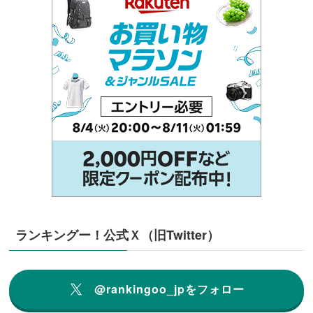
ランキングー！公式Ｘ（旧Twitter）
@rankingoo_jpをフォロー