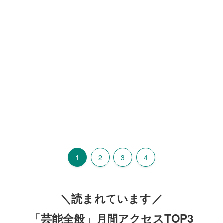
1
2
3
4
＼読まれています／
「芸能全般」月間アクセスTOP3