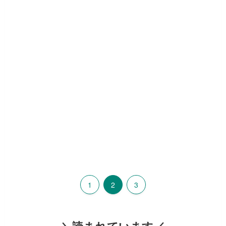
1
2
3
＼読まれています／