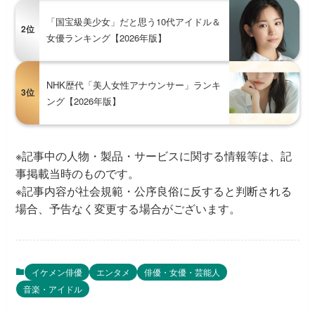
「国宝級美少女」だと思う10代アイドル＆
2位
女優ランキング【2026年版】
NHK歴代「美人女性アナウンサー」ランキ
3位
ング【2026年版】
※記事中の人物・製品・サービスに関する情報等は、記
事掲載当時のものです。
※記事内容が社会規範・公序良俗に反すると判断される
場合、予告なく変更する場合がございます。
イケメン俳優
エンタメ
俳優・女優・芸能人
音楽・アイドル