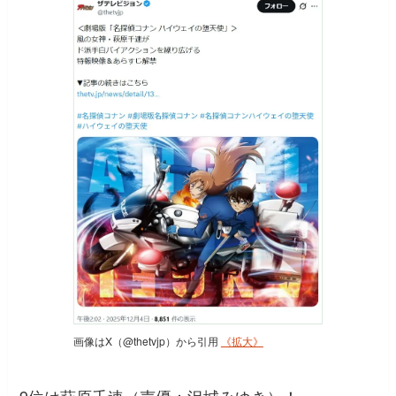
画像はX（@thetvjp）から引用
《拡大》
9位は萩原千速（声優：沢城みゆき）！