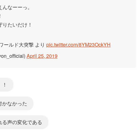
えんなーーっ。
！
守りたいだけ！
ワールド大突撃 より
pic.twitter.com/8YM23OckYH
fficial)
April 25, 2019
！！
付かなかった
れる声の変化である