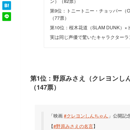
ン）（82票）
第9位：トニートニー・チョッパー（ON
（77票）
第10位：桜木花道（SLAM DUNK）
実は同じ声優で驚いたキャラクターラ
第1位：野原みさえ（クレヨンし
（147票）
「映画
#クレヨンしんちゃん
」公開記
【
#野原みさえの名言
】