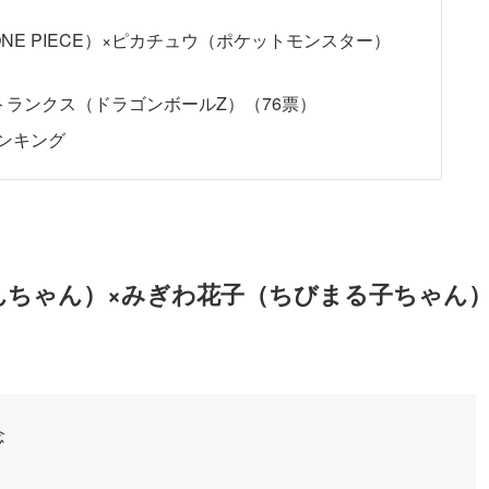
E PIECE）×ピカチュウ（ポケットモンスター）
×トランクス（ドラゴンボールZ）（76票）
ンキング
んちゃん）×みぎわ花子（ちびまる子ちゃん
念