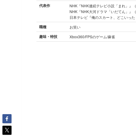
代表作
NHK『NHK連続テレビ小説「まれ」』（2
NHK『NHK大河ドラマ「いだてん」』（2
日本テレビ『俺のスカート、どこいった？
職種
お笑い
趣味・特技
Xbox360/FPSのゲーム/麻雀