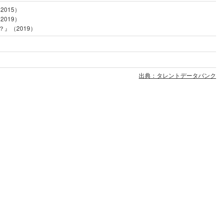
015）
019）
』（2019）
出典：タレントデータバンク