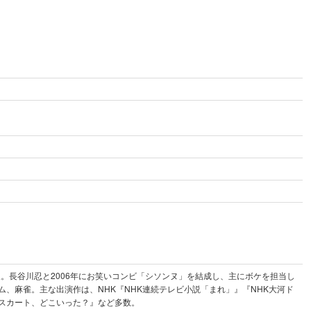
人。長谷川忍と2006年にお笑いコンビ「シソンヌ」を結成し、主にボケを担当し
ゲーム、麻雀。主な出演作は、NHK『NHK連続テレビ小説「まれ」』『NHK大河ド
スカート、どこいった？』など多数。