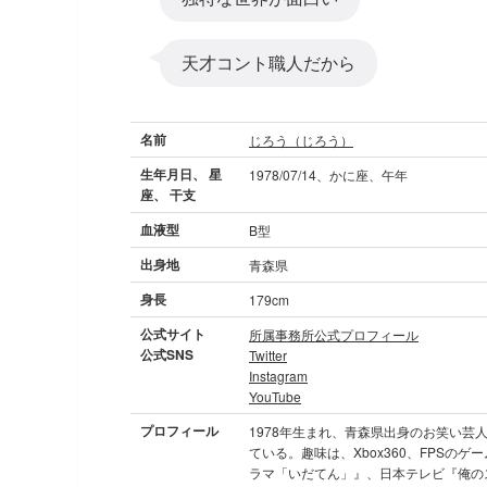
天才コント職人だから
名前
じろう（じろう）
生年月日、 星
1978/07/14、かに座、午年
座、 干支
血液型
B型
出身地
青森県
身長
179cm
公式サイト
所属事務所公式プロフィール
公式SNS
Twitter
Instagram
YouTube
プロフィール
1978年生まれ、青森県出身のお笑い芸
ている。趣味は、Xbox360、FPSの
ラマ「いだてん」』、日本テレビ『俺の