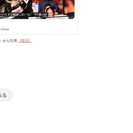
ws）から引用
《拡大》
れる