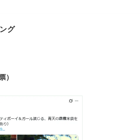
ング
1票）