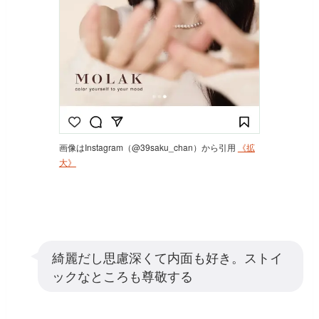
画像はInstagram（@39saku_chan）から引用
《拡
大》
綺麗だし思慮深くて内面も好き。ストイ
ックなところも尊敬する