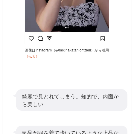
画像はInstagram（@mikinakatanioffiziell）から引用
《拡大》
綺麗で見とれてしまう。知的で、内面か
ら美しい
気品が服を着て歩いているような上品な