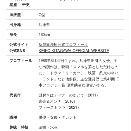
星座、 干支
血液型
O型
出身地
兵庫県
身長
160cm
公式サイト
所属事務所公式プロフィール
公式SNS
KEIKO KITAGAWA OFFICIAL WEBSITE
プロフィール
1986年8月22日生まれ。兵庫県出身の女優。主
な出演作は、映画「スマホを落としただけなの
に」、ドラマ「リコカツ」、映画「約束のネバ
ーランド」など他多数。主な受賞歴に第41回 日
本アカデミー賞 優秀助演女優賞がある。
代表作
謎解きはディナーのあとで（2011）
家売るオンナ（2016）
ファーストラヴ（2021）
職種
俳優・女優・タレント
趣味・特技
読書・水泳