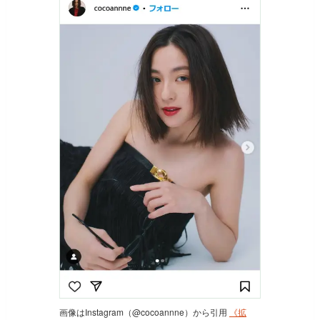
画像はInstagram（@cocoannne）から引用
《拡