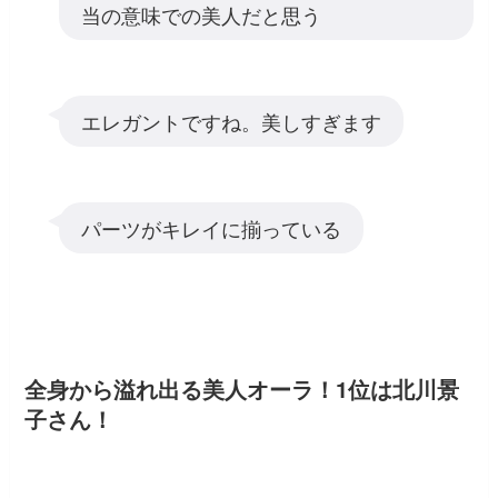
当の意味での美人だと思う
エレガントですね。美しすぎます
パーツがキレイに揃っている
全身から溢れ出る美人オーラ！1位は北川景
子さん！