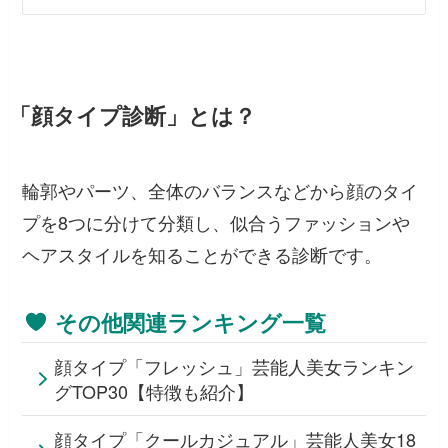
「顔タイプ診断」とは？
輪郭やパーツ、全体のバランスなどから顔のタイ
プを8つに分けて分類し、似合うファッションや
ヘアスタイルを知ることができる診断です。
その他関連ランキング一覧
顔タイプ「フレッシュ」芸能人美女ランキン
グTOP30【特徴も紹介】
顔タイプ「クールカジュアル」芸能人美女18