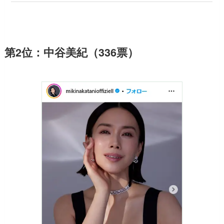
第2位：中谷美紀（336票）