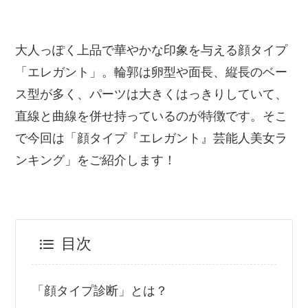
大人っぽく上品で華やかな印象を与える顔タイプ
「エレガント」。輪郭は卵型や面長、縦長のベー
ス型が多く、パーツは大きくはっきりしていて、
直線と曲線を併せ持っているのが特徴です。そこ
で今回は「顔タイプ『エレガント』芸能人美女ラ
ンキング」をご紹介します！
目次
「顔タイプ診断」とは？