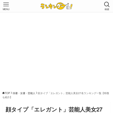
MENU
検索
TOP
俳優・女優・芸能人
顔タイプ「エレガント」芸能人美女27名ランキング一覧【特徴
も紹介】
顔タイプ「エレガント」芸能人美女27