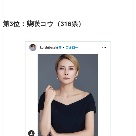
第3位：柴咲コウ（316票）