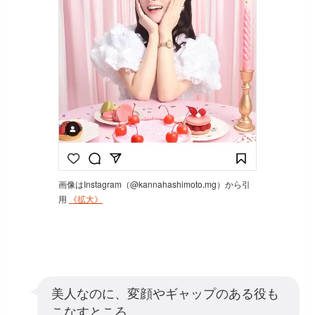
画像はInstagram（@kannahashimoto.mg）から引
用
《拡大》
美人なのに、変顔やギャップのある役も
こなすところ