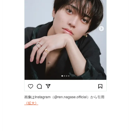
画像はInstagram（@ren.nagase.official）から引用
《拡大》