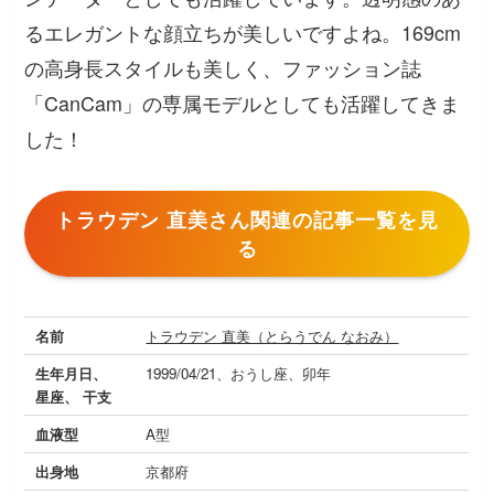
るエレガントな顔立ちが美しいですよね。169cm
の高身長スタイルも美しく、ファッション誌
「CanCam」の専属モデルとしても活躍してきま
した！
トラウデン 直美さん関連の記事一覧を見
る
名前
トラウデン 直美（とらうでん なおみ）
生年月日、
1999/04/21、おうし座、卯年
星座、 干支
血液型
A型
出身地
京都府