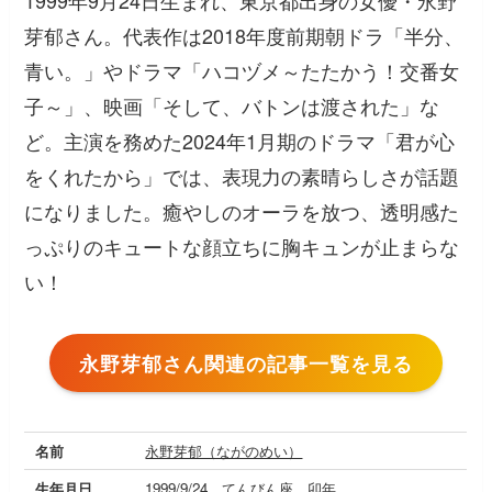
1999年9月24日生まれ、東京都出身の女優・永野
芽郁さん。代表作は2018年度前期朝ドラ「半分、
青い。」やドラマ「ハコヅメ～たたかう！交番女
子～」、映画「そして、バトンは渡された」な
ど。主演を務めた2024年1月期のドラマ「君が心
をくれたから」では、表現力の素晴らしさが話題
になりました。癒やしのオーラを放つ、透明感た
っぷりのキュートな顔立ちに胸キュンが止まらな
い！
永野芽郁さん関連の記事一覧を見る
名前
永野芽郁（ながのめい）
生年月日、
1999/9/24、てんびん座、卯年