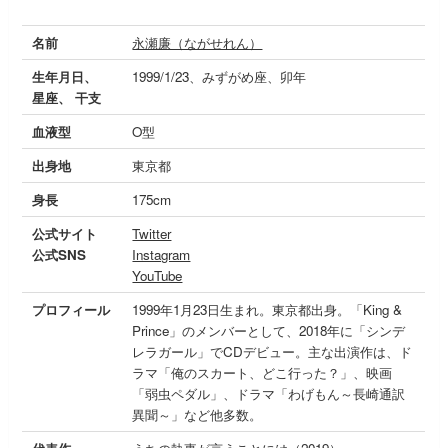
名前
永瀬廉（ながせれん）
生年月日、
1999/1/23、みずがめ座、卯年
星座、 干支
血液型
O型
出身地
東京都
身長
175cm
公式サイト
Twitter
公式SNS
Instagram
YouTube
プロフィール
1999年1月23日生まれ。東京都出身。「King &
Prince」のメンバーとして、2018年に「シンデ
レラガール」でCDデビュー。主な出演作は、ド
ラマ「俺のスカート、どこ行った？」、映画
「弱虫ペダル」、ドラマ「わげもん～長崎通訳
異聞～」など他多数。