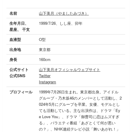
名前
山下美月（やましたみづき）
生年月日、
1999/7/26、しし座、卯年
星座、 干支
血液型
O型
出身地
東京都
身長
160cm
公式サイト
山下美月オフィシャルウェブサイト
公式SNS
Twitter
Instagram
プロフィール
1999年7月26日生まれ。東京都出身。アイドル
グループ・乃木坂46のメンバーとして活動し、2
024年5月にグループを卒業。女優、モデルとし
ても活動している。主な出演作は、ドラマ「Ey
e Love You」、ドラマ「御曹司に恋はムズすぎ
る」、バラエティ番組「あざとくて何が悪い
の？」、NHK連続テレビ小説「舞いあがれ！」