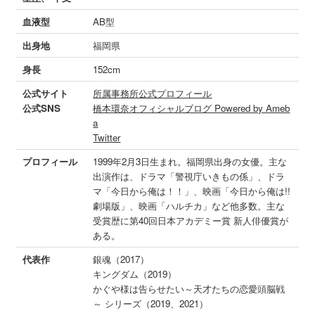
血液型
AB型
出身地
福岡県
身長
152cm
公式サイト
所属事務所公式プロフィール
公式SNS
橋本環奈オフィシャルブログ Powered by Ameb
a
Twitter
プロフィール
1999年2月3日生まれ。福岡県出身の女優。主な
出演作は、ドラマ「警視庁いきもの係」、ドラ
マ「今日から俺は！！」、映画「今日から俺は!!
劇場版」、映画「ハルチカ」など他多数。主な
受賞歴に第40回日本アカデミー賞 新人俳優賞が
ある。
代表作
銀魂（2017）
キングダム（2019）
かぐや様は告らせたい～天才たちの恋愛頭脳戦
～ シリーズ（2019、2021）