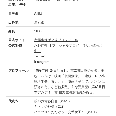
星座、 干支
血液型
AB型
出身地
東京都
身長
163cm
公式サイト
所属事務所公式プロフィール
公式SNS
永野芽郁 オフィシャルブログ「ひなたぼっこ
中」
Twitter
Instagram
プロフィール
1999年9月24日生まれ。東京都出身の女優。主
な出演作は、映画「仮面病棟」、連続テレビ小
説「半分、青い。」、映画「そして、バトンは
渡された」など他多数。主な受賞歴に第45回日
本アカデミー賞 優秀主演女優賞がある。
代表作
親バカ青春白書（2020）
キネマの神様（2021）
ハコヅメ〜たたかう！交番女子〜（2021）