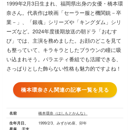
1999年2月3日生まれ、福岡県出身の女優・橋本環
奈さん。代表作は映画「セーラー服と機関銃－卒
業－」、「銀魂」シリーズや「キングダム」シリ
ーズなど。2024年度後期放送の朝ドラ「おむす
び」では、主演を務めました。お顔のどこを見て
も整っていて、キラキラとしたブラウンの瞳に吸
い込まれそう。バラエティ番組でも活躍できる、
さっぱりとした飾らない性格も魅力的ですよね！
橋本環奈さん関連の記事一覧を見る
名前
橋本環奈（はしもとかんな）
生年月日、
1999/2/3、みずがめ座、卯年
星座、 干支