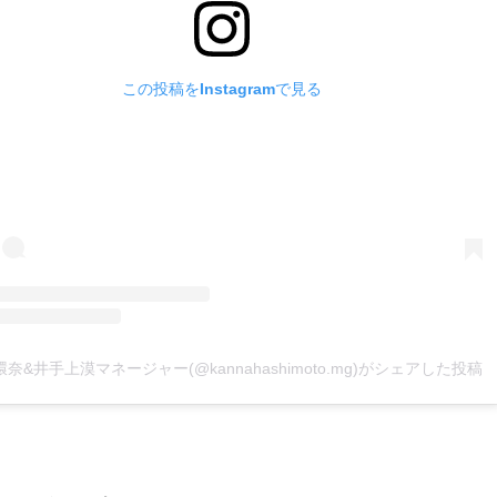
この投稿をInstagramで見る
奈&井手上漠マネージャー(@kannahashimoto.mg)がシェアした投稿