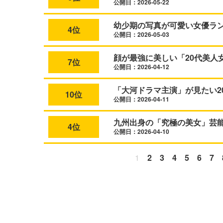
公開日：2026-05-22
幼少期の写真が可愛い女優ラン
4位
公開日：2026-05-03
顔が最強に美しい「20代美人女
7位
公開日：2026-04-12
「大河ドラマ主演」が見たい2
10位
公開日：2026-04-11
九州出身の「究極の美女」芸能
4位
公開日：2026-04-10
1
2
3
4
5
6
7
L
o
/
M
a