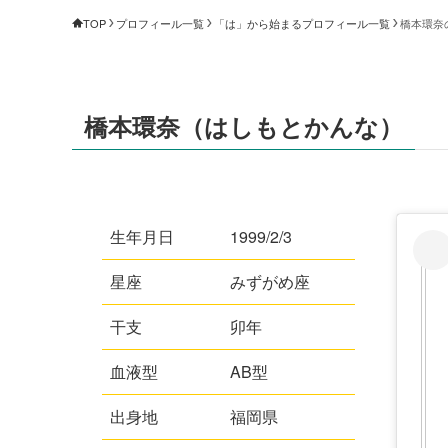
TOP
プロフィール一覧
「は」から始まるプロフィール一覧
橋本環奈
橋本環奈（はしもとかんな）
生年月日
1999/2/3
星座
みずがめ座
干支
卯年
血液型
AB型
出身地
福岡県