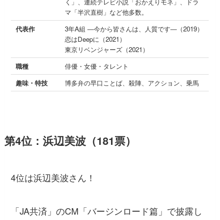
く」、連続テレビ小説「おかえりモネ」、ドラ
マ「半沢直樹」など他多数。
代表作
3年A組 ―今から皆さんは、人質です―（2019）
恋はDeepに（2021）
東京リベンジャーズ（2021）
職種
俳優・女優・タレント
趣味・特技
博多弁の早口ことば、殺陣、アクション、乗馬
第4位：浜辺美波（181票）
4位は浜辺美波さん！
「JA共済」のCM「バージンロード篇」で披露し