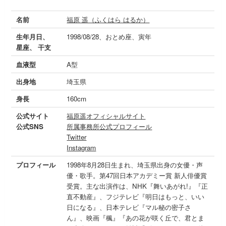
名前
福原 遥（ふくはら はるか）
生年月日、
1998/08/28、おとめ座、寅年
星座、 干支
血液型
A型
出身地
埼玉県
身長
160cm
公式サイト
福原遥オフィシャルサイト
公式SNS
所属事務所公式プロフィール
Twitter
Instagram
プロフィール
1998年8月28日生まれ、埼玉県出身の女優・声
優・歌手。第47回日本アカデミー賞 新人俳優賞
受賞。主な出演作は、NHK『舞いあがれ!』『正
直不動産』、フジテレビ『明日はもっと、いい
日になる』、日本テレビ『マル秘の密子さ
ん』、映画『楓』『あの花が咲く丘で、君とま