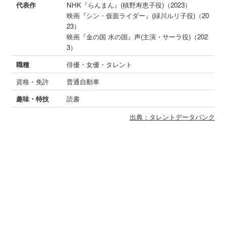
代表作
NHK『らんまん』(槙野寿恵子役)（2023）
映画『シン・仮面ライダー』(緑川ルリ子役)（20
23）
映画『金の国 水の国』声(主演・サーラ役)（202
3）
職種
俳優・女優・タレント
資格・免許
普通自動車
趣味・特技
読書
出典：タレントデータバンク