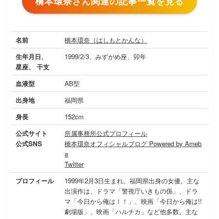
橋本環奈さん関連の記事一覧を見る
名前
橋本環奈（はしもとかんな）
生年月日、
1999/2/3、みずがめ座、卯年
星座、 干支
血液型
AB型
出身地
福岡県
身長
152cm
公式サイト
所属事務所公式プロフィール
公式SNS
橋本環奈オフィシャルブログ Powered by Ameb
a
Twitter
プロフィール
1999年2月3日生まれ。福岡県出身の女優。主な
出演作は、ドラマ「警視庁いきもの係」、ドラ
マ「今日から俺は！！」、映画「今日から俺は!!
劇場版」、映画「ハルチカ」など他多数。主な