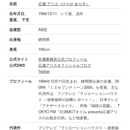
名前
広瀬 アリス（ひろせ ありす）
生年月日、
1994/12/11、いて座、戌年
星座、 干支
血液型
AB型
出身地
静岡県
身長
165cm
公式サイト
所属事務所公式プロフィール
公式SNS
広瀬アリスオフィシャルブログ
Twitter
プロフィール
1994年12月11日生まれ、静岡県出身の女優。20
09年『ミスセブンティーン2009』を受賞。主な
出演作は、フジテレビ『ラジエーションハウス
Ⅱ ～放射線科の診断レポート～』、日本テレビ
『アナザースカイⅡ』、邦画『地獄の花園』、T
OKYO FM『日清MCTオイル presents広瀬アリ
スのお散歩日和』など他多数。
代表作
フジテレビ『ラジエーションハウスⅡ ～放射線