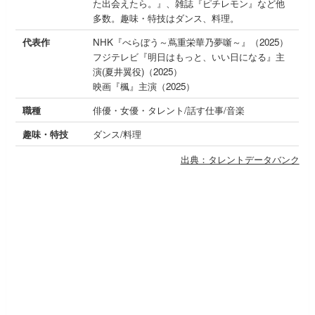
た出会えたら。』、雑誌『ピチレモン』など他
多数。趣味・特技はダンス、料理。
代表作
NHK『べらぼう～蔦重栄華乃夢噺～』（2025）
フジテレビ『明日はもっと、いい日になる』主
演(夏井翼役)（2025）
映画『楓』主演（2025）
職種
俳優・女優・タレント/話す仕事/音楽
趣味・特技
ダンス/料理
出典：タレントデータバンク