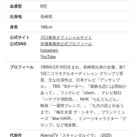
血液型
B型
出身地
長崎県
身長
166cm
公式サイト
川口春奈オフィシャルサイト
公式SNS
所属事務所公式プロフィール
Instagram
YouTube
プロフィール
1995年2月10日生まれ、長崎県出身の女優。第1
1回二コラモデルオーディション グランプリ受
賞。主な出演作は、日本テレビ『アンサンブ
ル』、TBS『9ボーダー』『着飾る恋には理由が
あって』、フジテレビ『silent』、テレビ朝日
『ハヤブサ消防団』、NHK『ちむどんどん』、
映画『一週間フレンズ。』『九月の恋と出会う
まで』『極主夫道 ザ・シネマ』、ブランドミュ
ーズ『&be HAIR』、イメージキャラクター『グ
ロップ』など他多数。
代表作
AbemaTV『スキャンダルイヴ』（2025）