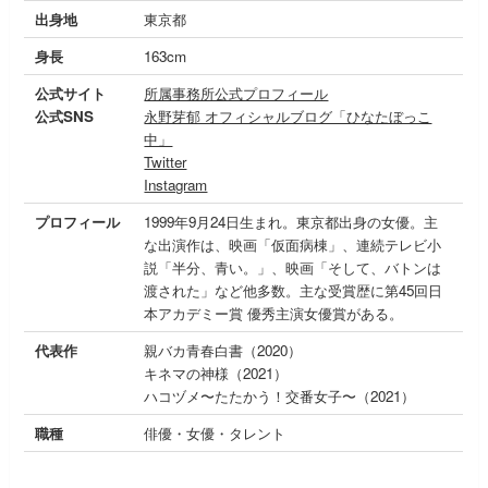
出身地
東京都
身長
163cm
公式サイト
所属事務所公式プロフィール
公式SNS
永野芽郁 オフィシャルブログ「ひなたぼっこ
中」
Twitter
Instagram
プロフィール
1999年9月24日生まれ。東京都出身の女優。主
な出演作は、映画「仮面病棟」、連続テレビ小
説「半分、青い。」、映画「そして、バトンは
渡された」など他多数。主な受賞歴に第45回日
本アカデミー賞 優秀主演女優賞がある。
代表作
親バカ青春白書（2020）
キネマの神様（2021）
ハコヅメ〜たたかう！交番女子〜（2021）
職種
俳優・女優・タレント