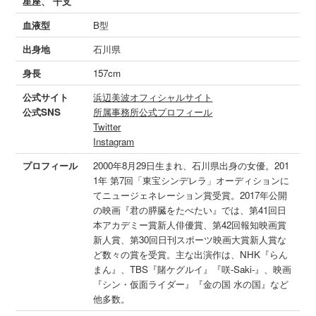
星座、 干支
血液型
B型
出身地
石川県
身長
157cm
公式サイト
浜辺美波オフィシャルサイト
公式SNS
所属事務所公式プロフィール
Twitter
Instagram
プロフィール
2000年8月29日生まれ、石川県出身の女優。201
1年 第7回「東宝シンデレラ」オーディションに
てニュージェネレーション賞受賞。2017年公開
の映画『君の膵臓をたべたい』では、第41回日
本アカデミー賞新人俳優賞、第42回報知映画賞
新人賞、第30回日刊スポーツ映画大賞新人賞な
ど数々の賞を受賞。主な出演作は、NHK『らん
まん』、TBS『賭ケグルイ』『咲-Saki-』、映画
『シン・仮面ライダー』『金の国 水の国』など
他多数。