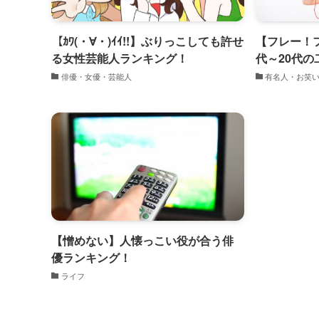
【ｶﾜ(・∀・)ｲｲ!!】ぶりっこしても許せ
【フレー！
る女性芸能人ランキング！
代～20代
俳優・女優・芸能人
有名人・お笑
【憎めない】人懐っこい役が合う俳
優ランキング！
ライフ