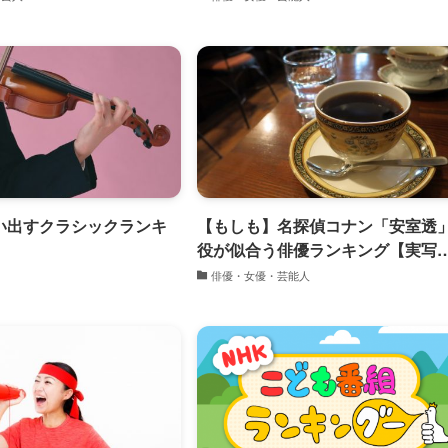
い出すクラシックランキ
【もしも】名探偵コナン「安室透
役が似合う俳優ランキング【実写
化】
俳優・女優・芸能人