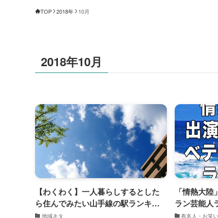
TOP
2018年
10月
2018年10月
【わくわく】一人暮らしするとした
「情熱大陸
ら住んでみたい山手線の駅ランキン
ラン芸能人
グ！
地域ネタ
有名人・お笑